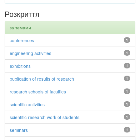
Розкриття
за темами
conferences
1
engineering activities
1
exhibitions
1
publication of results of research
1
research schools of faculties
1
scientific activities
1
scientific-research work of students
1
seminars
1