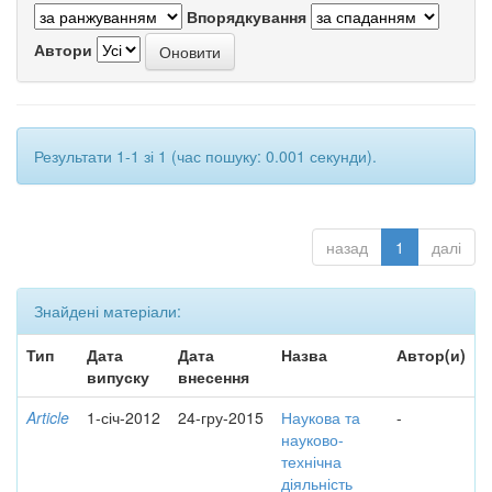
Впорядкування
Автори
Результати 1-1 зі 1 (час пошуку: 0.001 секунди).
назад
1
далі
Знайдені матеріали:
Тип
Дата
Дата
Назва
Автор(и)
випуску
внесення
Article
1-січ-2012
24-гру-2015
Наукова та
-
науково-
технічна
діяльність