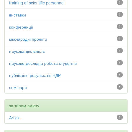
training of scientific personnel
1
виставки
1
конференції
1
міжнародні проекти
1
наукова діяльність
1
науково-дослідна робота студентів
1
публікація результатів НДР
1
семінари
1
за типом вмісту
Article
1