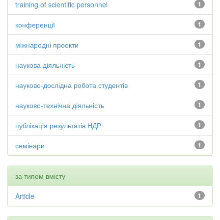
training of scientific personnel
1
конференції
1
міжнародні проекти
1
наукова діяльність
1
науково-дослідна робота студентів
1
науково-технічна діяльність
1
публікація результатів НДР
1
семінари
1
за типом вмісту
Article
1