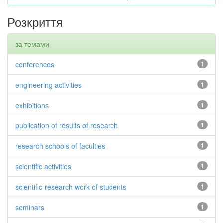
Розкриття
за темами
conferences
1
engineering activities
1
exhibitions
1
publication of results of research
1
research schools of faculties
1
scientific activities
1
scientific-research work of students
1
seminars
1