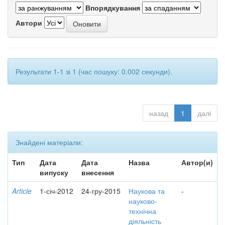
Впорядкування
Автори
Результати 1-1 зі 1 (час пошуку: 0.002 секунди).
назад
1
далі
Знайдені матеріали:
Тип
Дата
Дата
Назва
Автор(и)
випуску
внесення
Article
1-січ-2012
24-гру-2015
Наукова та
-
науково-
технічна
діяльність