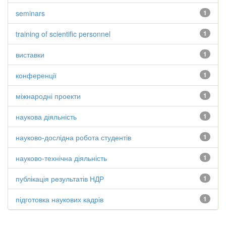
seminars
1
training of scientific personnel
1
виставки
1
конференції
1
міжнародні проекти
1
наукова діяльність
1
науково-дослідна робота студентів
1
науково-технічна діяльність
1
публікація результатів НДР
1
підготовка наукових кадрів
1