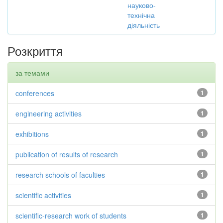
науково-
технічна
діяльність
Розкриття
за темами
conferences
1
engineering activities
1
exhibitions
1
publication of results of research
1
research schools of faculties
1
scientific activities
1
scientific-research work of students
1