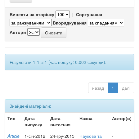
Вивести на сторінку
|
Сортування
Впорядкування
Автори
Результати 1-1 зі 1 (час пошуку: 0.002 секунди).
назад
1
далі
Знайдені матеріали:
Тип
Дата
Дата
Назва
Автор(и)
випуску
внесення
Article
1-січ-2012
24-гру-2015
Наукова та
-