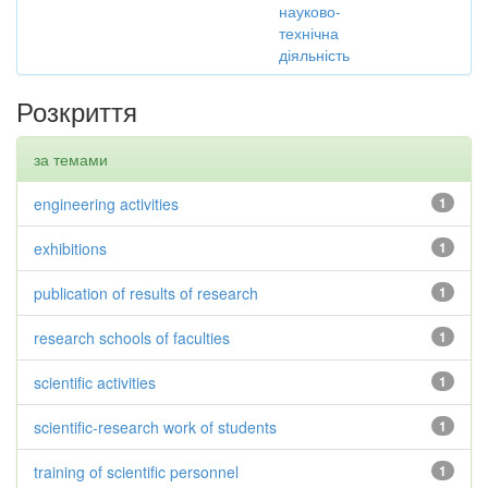
науково-
технічна
діяльність
Розкриття
за темами
engineering activities
1
exhibitions
1
publication of results of research
1
research schools of faculties
1
scientific activities
1
scientific-research work of students
1
training of scientific personnel
1