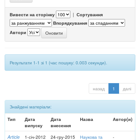
Вивести на сторінку
|
Сортування
Впорядкування
Автори
Результати 1-1 зі 1 (час пошуку: 0.003 секунди).
назад
1
далі
Знайдені матеріали:
Тип
Дата
Дата
Назва
Автор(и)
випуску
внесення
Article
1-січ-2012
24-гру-2015
Наукова та
-