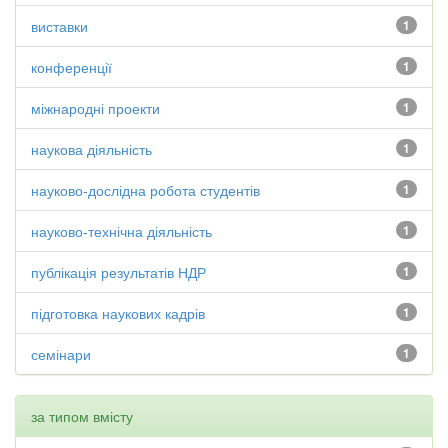
виставки
1
конференції
1
міжнародні проекти
1
наукова діяльність
1
науково-дослідна робота студентів
1
науково-технічна діяльність
1
публікація результатів НДР
1
підготовка наукових кадрів
1
семінари
1
за типом вмісту