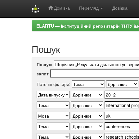
Домівка
Перегляд
Довідка
Skip
ELARTU — Інституційний репозитарій ТНТУ ім
navigation
Пошук
Пошук:
запит
Поточні фільтри: