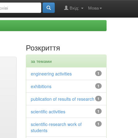
Вхід:
Мова
Розкриття
за темами
engineering activities
1
exhibitions
1
publication of results of research
1
scientific activities
1
scientific-research work of
1
students