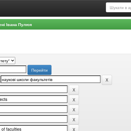
ені Івана Пулюя