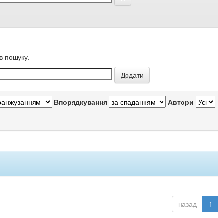
в пошуку.
Впорядкування
Автори
назад
1