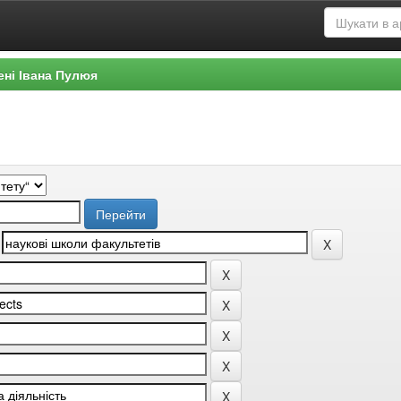
ені Івана Пулюя