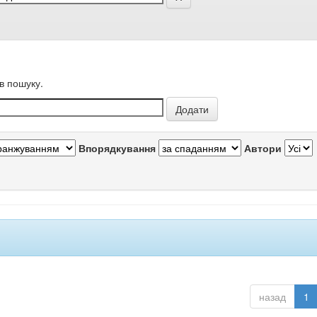
в пошуку.
Впорядкування
Автори
назад
1