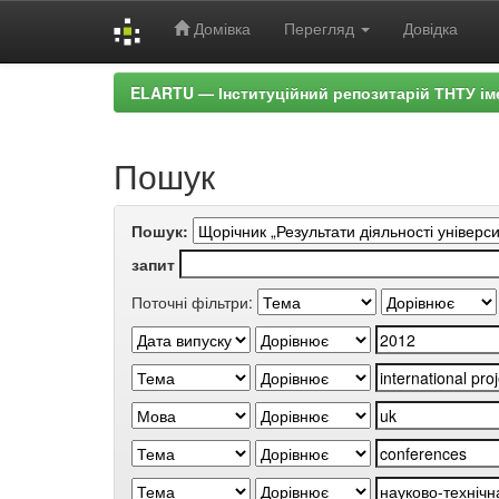
Домівка
Перегляд
Довідка
Skip
ELARTU — Інституційний репозитарій ТНТУ ім
navigation
Пошук
Пошук:
запит
Поточні фільтри: