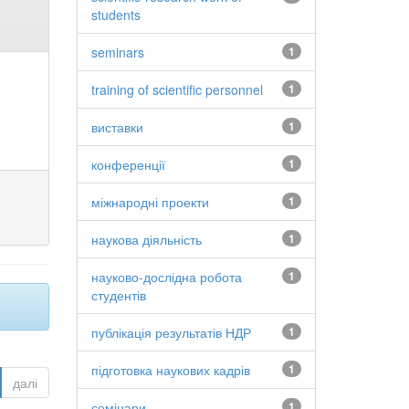
students
seminars
1
training of scientific personnel
1
виставки
1
конференції
1
міжнародні проекти
1
наукова діяльність
1
науково-дослідна робота
1
студентів
публікація результатів НДР
1
підготовка наукових кадрів
1
далі
семінари
1