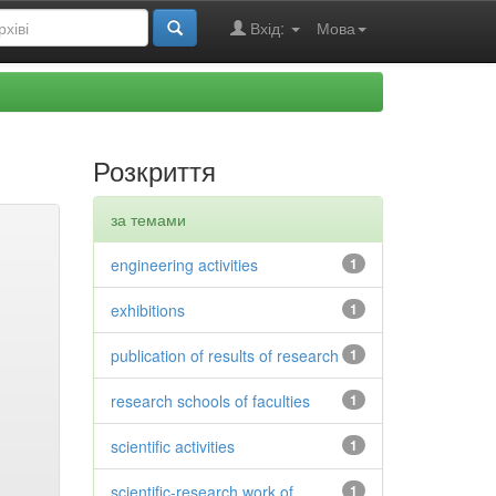
Вхід:
Мова
Розкриття
за темами
engineering activities
1
exhibitions
1
publication of results of research
1
research schools of faculties
1
scientific activities
1
scientific-research work of
1