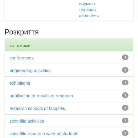
науково-
технічна
діяльність
Розкриття
за темами
conferences
1
engineering activities
1
exhibitions
1
publication of results of research
1
research schools of faculties
1
scientific activities
1
scientific-research work of students
1