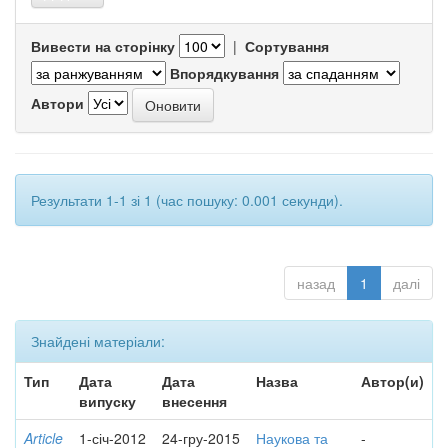
Вивести на сторінку
|
Сортування
Впорядкування
Автори
Результати 1-1 зі 1 (час пошуку: 0.001 секунди).
назад
1
далі
Знайдені матеріали:
Тип
Дата
Дата
Назва
Автор(и)
випуску
внесення
Article
1-січ-2012
24-гру-2015
Наукова та
-