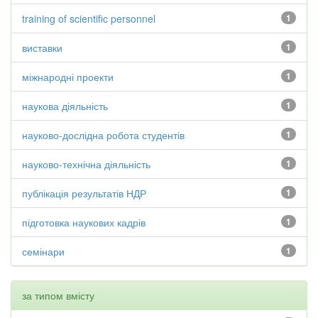
training of scientific personnel
1
виставки
1
міжнародні проекти
1
наукова діяльність
1
науково-дослідна робота студентів
1
науково-технічна діяльність
1
публікація результатів НДР
1
підготовка наукових кадрів
1
семінари
1
за типом вмісту