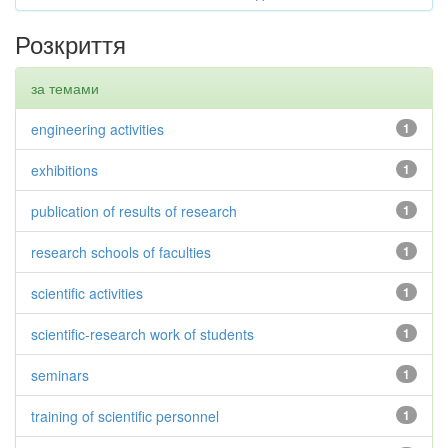
Розкриття
за темами
engineering activities
1
exhibitions
1
publication of results of research
1
research schools of faculties
1
scientific activities
1
scientific-research work of students
1
seminars
1
training of scientific personnel
1