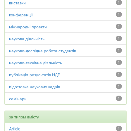
виставки
1
конференції
1
міжнародні проекти
1
наукова діяльність
1
науково-дослідна робота студентів
1
науково-технічна діяльність
1
публікація результатів НДР
1
підготовка наукових кадрів
1
семінари
1
за типом вмісту
Article
1