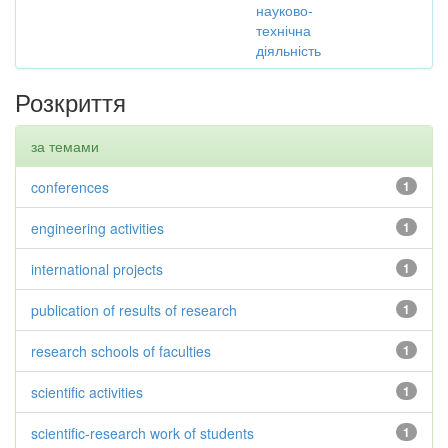
науково-
технічна
діяльність
Розкриття
за темами
conferences
1
engineering activities
1
international projects
1
publication of results of research
1
research schools of faculties
1
scientific activities
1
scientific-research work of students
1