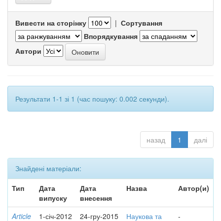
Вивести на сторінку
|
Сортування
Впорядкування
Автори
Результати 1-1 зі 1 (час пошуку: 0.002 секунди).
назад
1
далі
Знайдені матеріали:
Тип
Дата
Дата
Назва
Автор(и)
випуску
внесення
Article
1-січ-2012
24-гру-2015
Наукова та
-