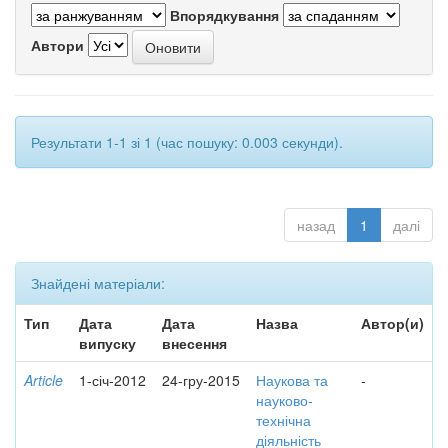
Впорядкування
Автори
Результати 1-1 зі 1 (час пошуку: 0.003 секунди).
назад
1
далі
Знайдені матеріали:
Тип
Дата
Дата
Назва
Автор(и)
випуску
внесення
Article
1-січ-2012
24-гру-2015
Наукова та
-
науково-
технічна
діяльність