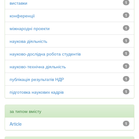
виставки
1
конференції
1
міжнародні проекти
1
наукова діяльність
1
науково-дослідна робота студентів
1
науково-технічна діяльність
1
публікація результатів НДР
1
підготовка наукових кадрів
1
за типом вмісту
Article
1