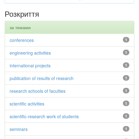
Розкриття
за темами
conferences
1
engineering activities
1
international projects
1
publication of results of research
1
research schools of faculties
1
scientific activities
1
scientific-research work of students
1
seminars
1