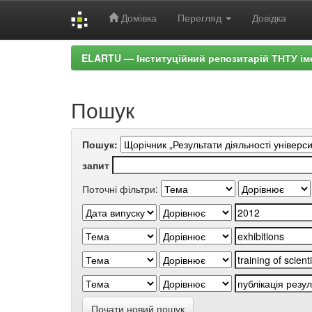
Домівка
Перегляд
Довідка
Skip
ELARTU — Інституційний репозитарій ТНТУ ім
navigation
Пошук
Пошук:
запит
Поточні фільтри:
Почати новий пошук