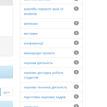
scientific-research work of
1
students
seminars
1
виставки
1
конференції
1
міжнародні проекти
1
наукова діяльність
1
науково-дослідна робота
1
студентів
науково-технічна діяльність
1
далі
підготовка наукових кадрів
1
семінари
1