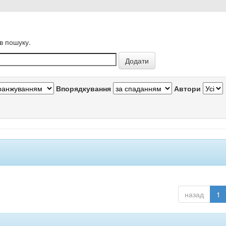
в пошуку.
Впорядкування
Автори
назад
1