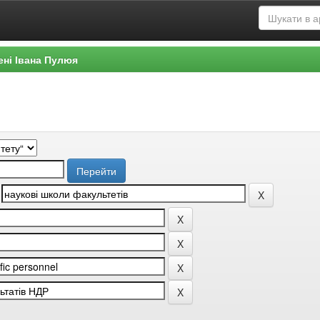
ені Івана Пулюя