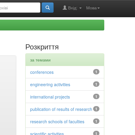
Вхід:
Мова
Розкриття
за темами
conferences
1
engineering activities
1
international projects
1
publication of results of research
1
research schools of faculties
1
scientific activities
1