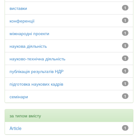
виставки
1
конференції
1
міжнародні проекти
1
наукова діяльність
1
науково-технічна діяльність
1
публікація результатів НДР
1
підготовка наукових кадрів
1
семінари
1
за типом вмісту
Article
1