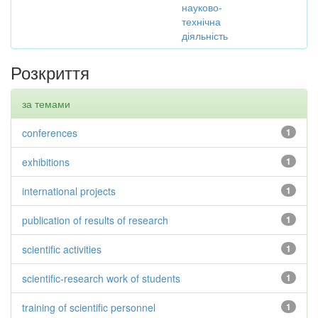
науково-
технічна
діяльність
Розкриття
за темами
conferences
1
exhibitions
1
international projects
1
publication of results of research
1
scientific activities
1
scientific-research work of students
1
training of scientific personnel
1