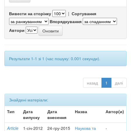
Вивести на сторінку
|
Сортування
Впорядкування
Автори
Результати 1-1 зі 1 (час пошуку: 0.001 секунди).
назад
1
далі
Знайдені матеріали:
Тип
Дата
Дата
Назва
Автор(и)
випуску
внесення
Article
1-січ-2012
24-гру-2015
Наукова та
-