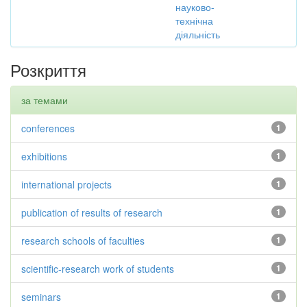
науково-
технічна
діяльність
Розкриття
за темами
conferences
1
exhibitions
1
international projects
1
publication of results of research
1
research schools of faculties
1
scientific-research work of students
1
seminars
1