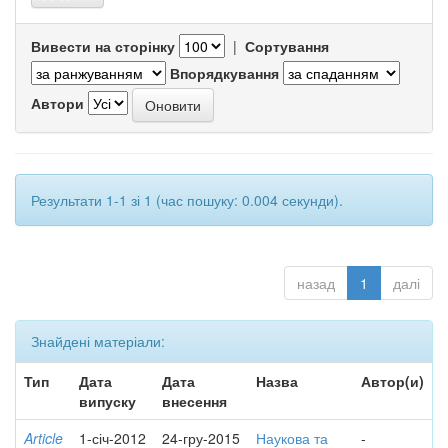
Вивести на сторінку
|
Сортування
Впорядкування
Автори
Результати 1-1 зі 1 (час пошуку: 0.004 секунди).
назад
1
далі
Знайдені матеріали:
Тип
Дата
Дата
Назва
Автор(и)
випуску
внесення
Article
1-січ-2012
24-гру-2015
Наукова та
-