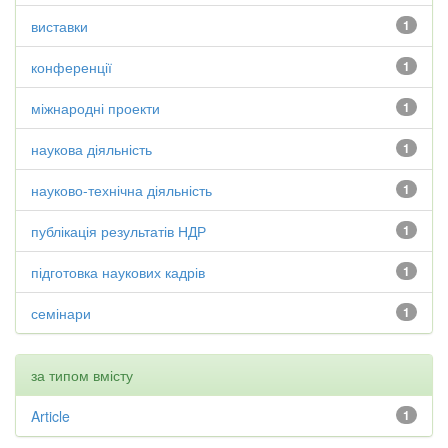
виставки
1
конференції
1
міжнародні проекти
1
наукова діяльність
1
науково-технічна діяльність
1
публікація результатів НДР
1
підготовка наукових кадрів
1
семінари
1
за типом вмісту
Article
1