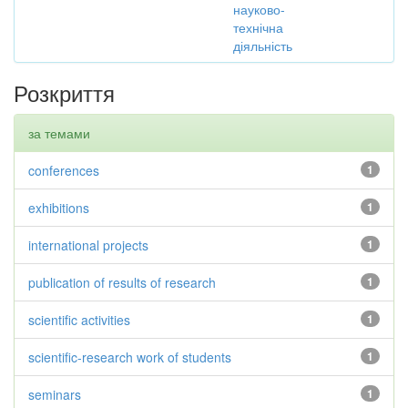
науково-
технічна
діяльність
Розкриття
за темами
conferences
1
exhibitions
1
international projects
1
publication of results of research
1
scientific activities
1
scientific-research work of students
1
seminars
1