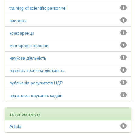
training of scientific personnel
1
виставки
1
конференції
1
міжнародні проекти
1
наукова діяльність
1
науково-технічна діяльність
1
публікація результатів НДР
1
підготовка наукових кадрів
1
за типом вмісту
Article
1