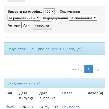
Вивести на сторінку
|
Сортування
Впорядкування
Автори
Результати 1-1 зі 1 (час пошуку: 0.002 секунди).
назад
1
далі
Знайдені матеріали:
Тип
Дата
Дата
Назва
Автор(и)
випуску
внесення
Article
1-січ-2012
24-гру-2015
Наукова та
-