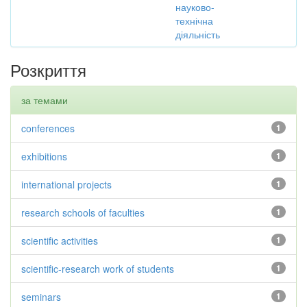
науково-
технічна
діяльність
Розкриття
за темами
conferences
1
exhibitions
1
international projects
1
research schools of faculties
1
scientific activities
1
scientific-research work of students
1
seminars
1