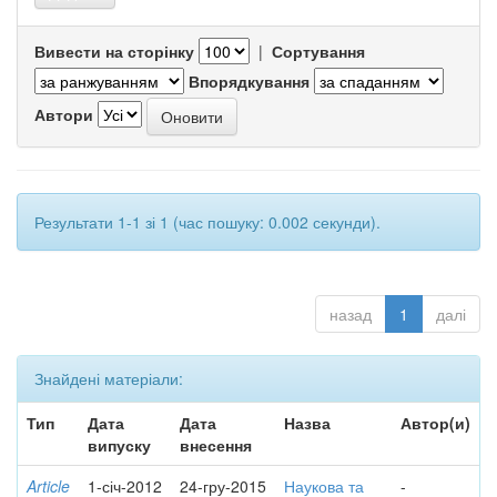
Вивести на сторінку
|
Сортування
Впорядкування
Автори
Результати 1-1 зі 1 (час пошуку: 0.002 секунди).
назад
1
далі
Знайдені матеріали:
Тип
Дата
Дата
Назва
Автор(и)
випуску
внесення
Article
1-січ-2012
24-гру-2015
Наукова та
-