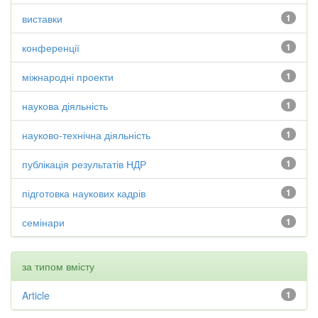
виставки
1
конференції
1
міжнародні проекти
1
наукова діяльність
1
науково-технічна діяльність
1
публікація результатів НДР
1
підготовка наукових кадрів
1
семінари
1
за типом вмісту
Article
1