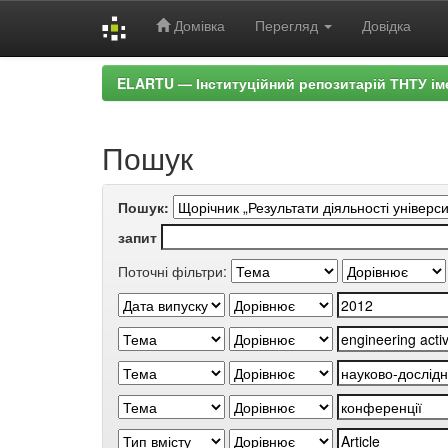
Домівка
Перегляд
Довідка
Skip
ELARTU — Інституційний репозитарій ТНТУ ім
navigation
Пошук
Пошук:
запит
Поточні фільтри: