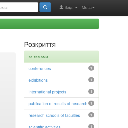
Вхід:
Мова
Розкриття
за темами
conferences
1
exhibitions
1
international projects
1
publication of results of research
1
research schools of faculties
1
scientific activities
1