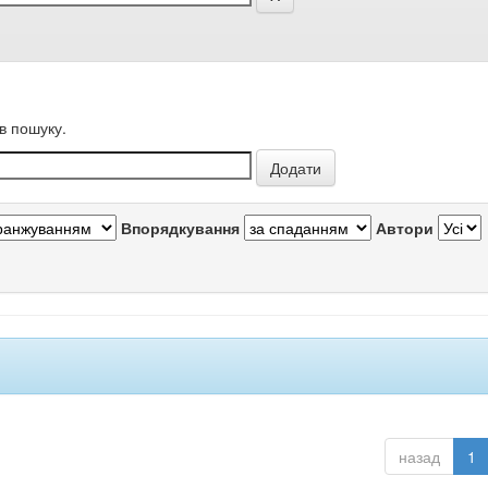
в пошуку.
Впорядкування
Автори
назад
1