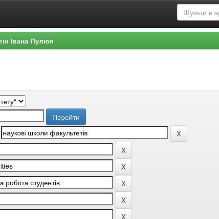
ені Івана Пулюя