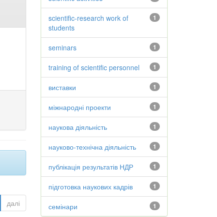
scientific-research work of
1
students
seminars
1
training of scientific personnel
1
виставки
1
міжнародні проекти
1
наукова діяльність
1
науково-технічна діяльність
1
публікація результатів НДР
1
підготовка наукових кадрів
1
далі
семінари
1