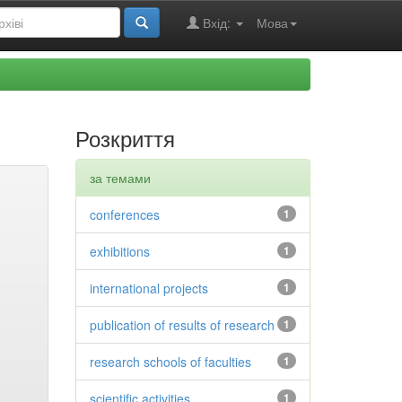
Вхід:
Мова
Розкриття
за темами
conferences
1
exhibitions
1
international projects
1
publication of results of research
1
research schools of faculties
1
scientific activities
1