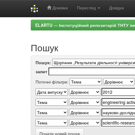
Домівка
Перегляд
Довідка
Skip
ELARTU — Інституційний репозитарій ТНТУ ім
navigation
Пошук
Пошук:
запит
Поточні фільтри:
Почати новий пошук