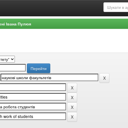
ені Івана Пулюя