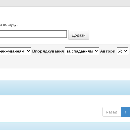
в пошуку.
Впорядкування
Автори
назад
1