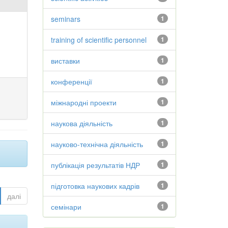
seminars
1
training of scientific personnel
1
виставки
1
конференції
1
міжнародні проекти
1
наукова діяльність
1
науково-технічна діяльність
1
публікація результатів НДР
1
підготовка наукових кадрів
1
далі
семінари
1