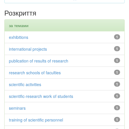
Розкриття
за темами
exhibitions
1
international projects
1
publication of results of research
1
research schools of faculties
1
scientific activities
1
scientific-research work of students
1
seminars
1
training of scientific personnel
1