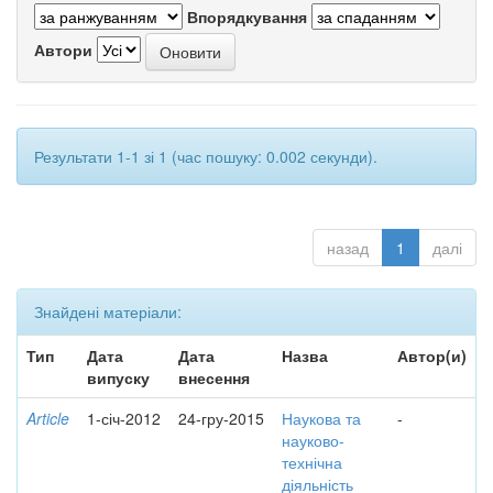
Впорядкування
Автори
Результати 1-1 зі 1 (час пошуку: 0.002 секунди).
назад
1
далі
Знайдені матеріали:
Тип
Дата
Дата
Назва
Автор(и)
випуску
внесення
Article
1-січ-2012
24-гру-2015
Наукова та
-
науково-
технічна
діяльність