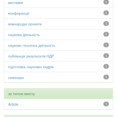
виставки
1
конференції
1
міжнародні проекти
1
наукова діяльність
1
науково-технічна діяльність
1
публікація результатів НДР
1
підготовка наукових кадрів
1
семінари
1
за типом вмісту
Article
1