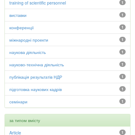
training of scientific personnel
1
виставки
1
конференції
1
міжнародні проекти
1
наукова діяльність
1
науково-технічна діяльність
1
публікація результатів НДР
1
підготовка наукових кадрів
1
семінари
1
за типом вмісту
Article
1