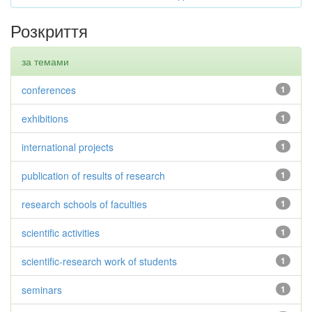
Розкриття
за темами
conferences
1
exhibitions
1
international projects
1
publication of results of research
1
research schools of faculties
1
scientific activities
1
scientific-research work of students
1
seminars
1