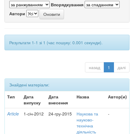
Впорядкування
Автори
Результати 1-1 зі 1 (час пошуку: 0.001 секунди).
назад
1
далі
Знайдені матеріали:
Тип
Дата
Дата
Назва
Автор(и)
випуску
внесення
Article
1-січ-2012
24-гру-2015
Наукова та
-
науково-
технічна
діяльність