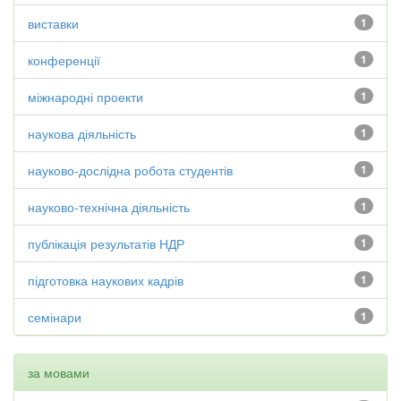
виставки
1
конференції
1
міжнародні проекти
1
наукова діяльність
1
науково-дослідна робота студентів
1
науково-технічна діяльність
1
публікація результатів НДР
1
підготовка наукових кадрів
1
семінари
1
за мовами