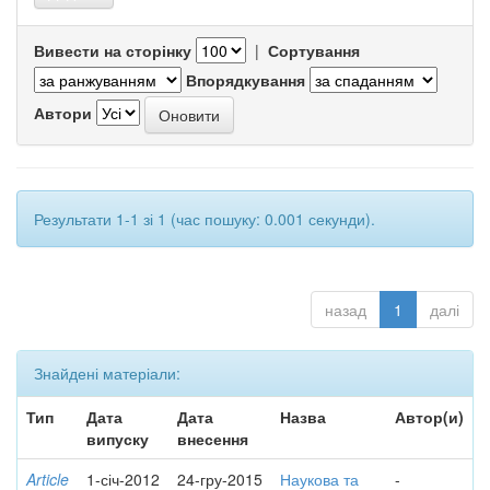
Вивести на сторінку
|
Сортування
Впорядкування
Автори
Результати 1-1 зі 1 (час пошуку: 0.001 секунди).
назад
1
далі
Знайдені матеріали:
Тип
Дата
Дата
Назва
Автор(и)
випуску
внесення
Article
1-січ-2012
24-гру-2015
Наукова та
-