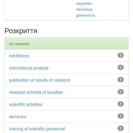
науково-
технічна
діяльність
Розкриття
за темами
exhibitions
1
international projects
1
publication of results of research
1
research schools of faculties
1
scientific activities
1
seminars
1
training of scientific personnel
1