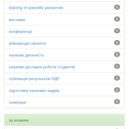
training of scientific personnel
1
виставки
1
конференції
1
міжнародні проекти
1
наукова діяльність
1
науково-дослідна робота студентів
1
публікація результатів НДР
1
підготовка наукових кадрів
1
семінари
1
за мовами