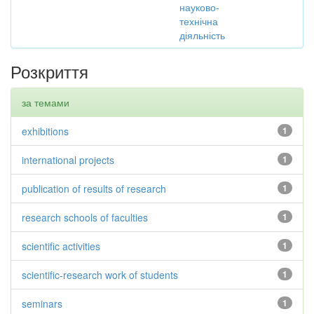
науково-
технічна
діяльність
Розкриття
за темами
exhibitions
1
international projects
1
publication of results of research
1
research schools of faculties
1
scientific activities
1
scientific-research work of students
1
seminars
1