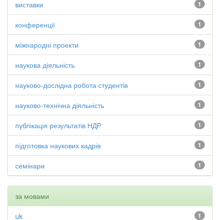
виставки
1
конференції
1
міжнародні проекти
1
наукова діяльність
1
науково-дослідна робота студентів
1
науково-технічна діяльність
1
публікація результатів НДР
1
підготовка наукових кадрів
1
семінари
1
за мовами
uk
1