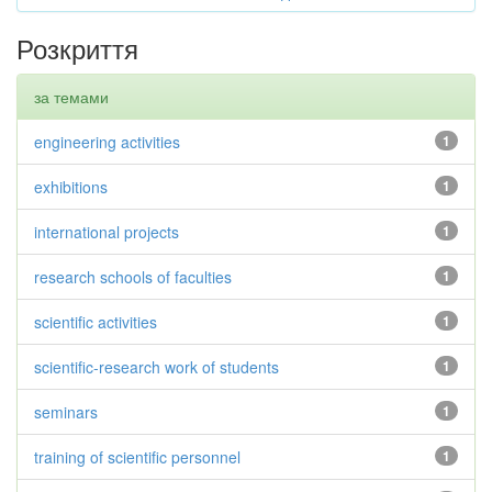
Розкриття
за темами
engineering activities
1
exhibitions
1
international projects
1
research schools of faculties
1
scientific activities
1
scientific-research work of students
1
seminars
1
training of scientific personnel
1