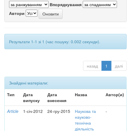
Впорядкування
Автори
Результати 1-1 зі 1 (час пошуку: 0.002 секунди).
назад
1
далі
Знайдені матеріали:
Тип
Дата
Дата
Назва
Автор(и)
випуску
внесення
Article
1-січ-2012
24-гру-2015
Наукова та
-
науково-
технічна
діяльність