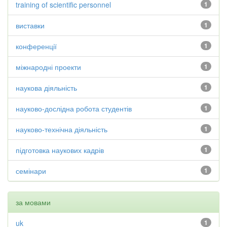
training of scientific personnel
1
виставки
1
конференції
1
міжнародні проекти
1
наукова діяльність
1
науково-дослідна робота студентів
1
науково-технічна діяльність
1
підготовка наукових кадрів
1
семінари
1
за мовами
uk
1