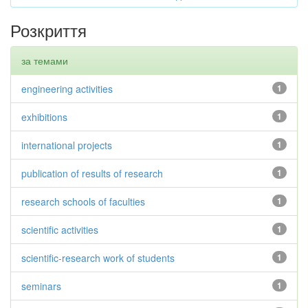
Розкриття
за темами
engineering activities
1
exhibitions
1
international projects
1
publication of results of research
1
research schools of faculties
1
scientific activities
1
scientific-research work of students
1
seminars
1