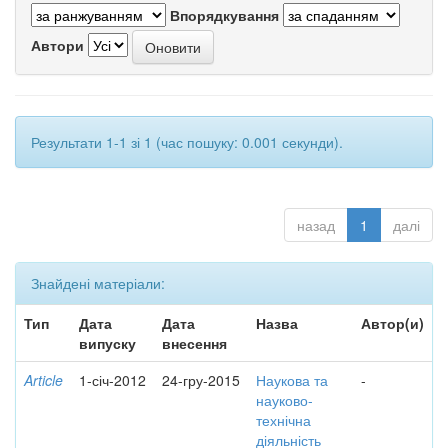
Впорядкування
Автори
Результати 1-1 зі 1 (час пошуку: 0.001 секунди).
назад
1
далі
Знайдені матеріали:
Тип
Дата
Дата
Назва
Автор(и)
випуску
внесення
Article
1-січ-2012
24-гру-2015
Наукова та
-
науково-
технічна
діяльність