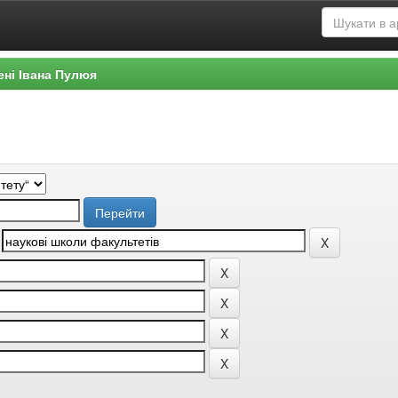
ені Івана Пулюя