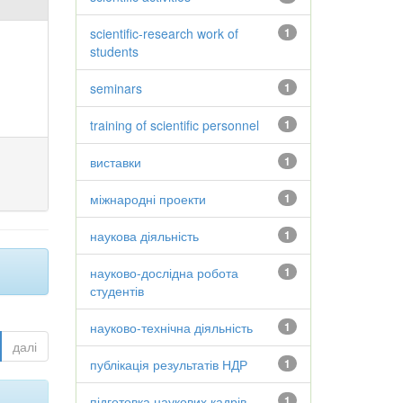
scientific-research work of
1
students
seminars
1
training of scientific personnel
1
виставки
1
міжнародні проекти
1
наукова діяльність
1
науково-дослідна робота
1
студентів
науково-технічна діяльність
1
далі
публікація результатів НДР
1
підготовка наукових кадрів
1