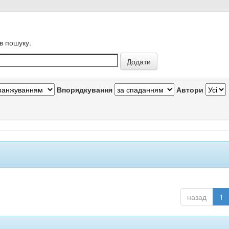
в пошуку.
Впорядкування
Автори
назад
1