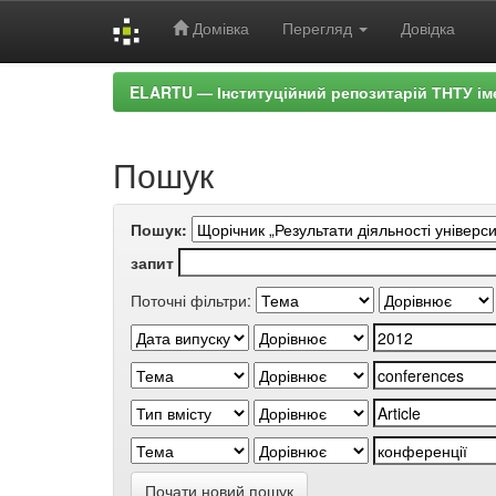
Домівка
Перегляд
Довідка
Skip
ELARTU — Інституційний репозитарій ТНТУ ім
navigation
Пошук
Пошук:
запит
Поточні фільтри:
Почати новий пошук