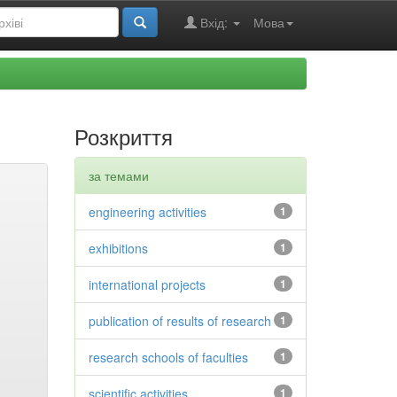
Вхід:
Мова
Розкриття
за темами
engineering activities
1
exhibitions
1
international projects
1
publication of results of research
1
research schools of faculties
1
scientific activities
1