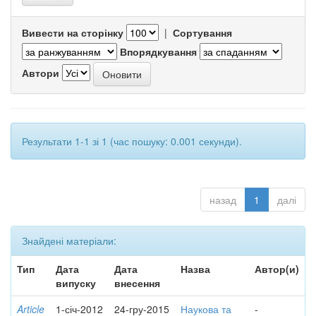
Вивести на сторінку
|
Сортування
Впорядкування
Автори
Результати 1-1 зі 1 (час пошуку: 0.001 секунди).
назад
1
далі
Знайдені матеріали:
Тип
Дата
Дата
Назва
Автор(и)
випуску
внесення
Article
1-січ-2012
24-гру-2015
Наукова та
-