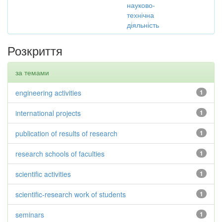
науково-
технічна
діяльність
Розкриття
за темами
engineering activities
1
international projects
1
publication of results of research
1
research schools of faculties
1
scientific activities
1
scientific-research work of students
1
seminars
1