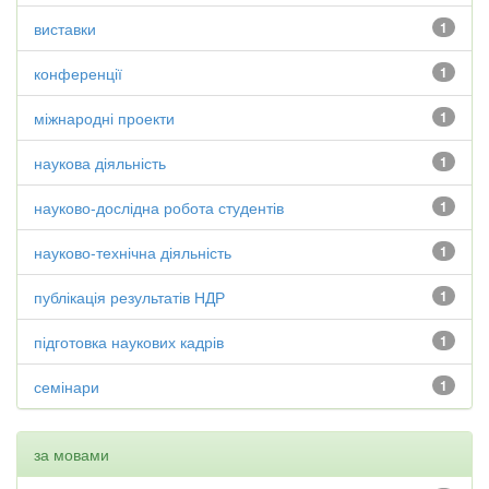
виставки
1
конференції
1
міжнародні проекти
1
наукова діяльність
1
науково-дослідна робота студентів
1
науково-технічна діяльність
1
публікація результатів НДР
1
підготовка наукових кадрів
1
семінари
1
за мовами