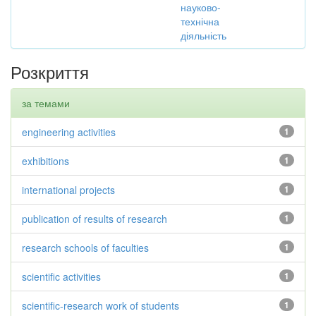
науково-
технічна
діяльність
Розкриття
за темами
engineering activities
1
exhibitions
1
international projects
1
publication of results of research
1
research schools of faculties
1
scientific activities
1
scientific-research work of students
1