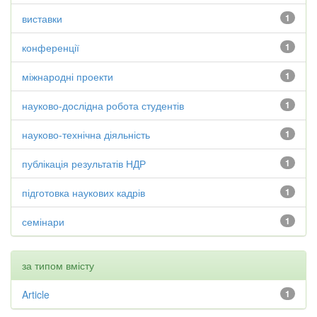
виставки
1
конференції
1
міжнародні проекти
1
науково-дослідна робота студентів
1
науково-технічна діяльність
1
публікація результатів НДР
1
підготовка наукових кадрів
1
семінари
1
за типом вмісту
Article
1