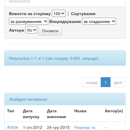
Вивести на сторінку
|
Сортування
Впорядкування
Автори
Результати 1-1 зі 1 (час пошуку: 0.001 секунди).
назад
1
далі
Знайдені матеріали:
Тип
Дата
Дата
Назва
Автор(и)
випуску
внесення
Article
1-січ-2012
24-гру-2015
Наукова та
-