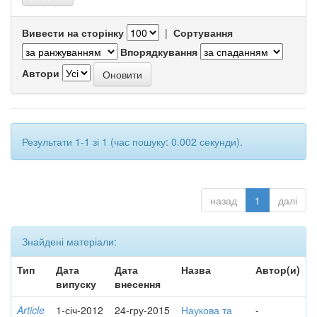
Вивести на сторінку
|
Сортування
Впорядкування
Автори
Результати 1-1 зі 1 (час пошуку: 0.002 секунди).
назад
1
далі
Знайдені матеріали:
Тип
Дата
Дата
Назва
Автор(и)
випуску
внесення
Article
1-січ-2012
24-гру-2015
Наукова та
-