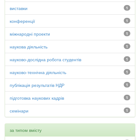
виставки
1
конференції
1
міжнародні проекти
1
наукова діяльність
1
науково-дослідна робота студентів
1
науково-технічна діяльність
1
публікація результатів НДР
1
підготовка наукових кадрів
1
семінари
1
за типом вмісту