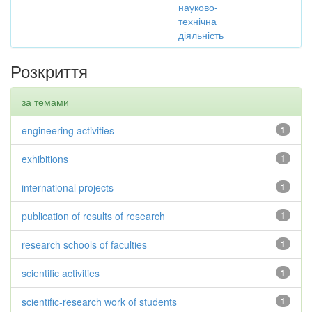
науково-
технічна
діяльність
Розкриття
за темами
engineering activities
1
exhibitions
1
international projects
1
publication of results of research
1
research schools of faculties
1
scientific activities
1
scientific-research work of students
1