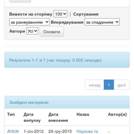
Вивести на сторінку
|
Сортування
Впорядкування
Автори
Результати 1-1 зі 1 (час пошуку: 0.002 секунди).
назад
1
далі
Знайдені матеріали:
Тип
Дата
Дата
Назва
Автор(и)
випуску
внесення
Article
1-січ-2012
24-гру-2015
Наукова та
-