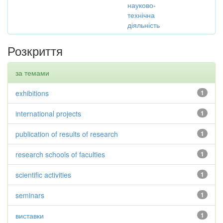
науково-
технічна
діяльність
Розкриття
за темами
exhibitions
1
international projects
1
publication of results of research
1
research schools of faculties
1
scientific activities
1
seminars
1
виставки
1