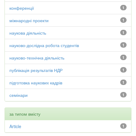
конференції
1
міжнародні проекти
1
наукова діяльність
1
науково-дослідна робота студентів
1
науково-технічна діяльність
1
публікація результатів НДР
1
підготовка наукових кадрів
1
семінари
1
за типом вмісту
Article
1