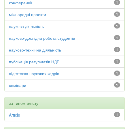
конференції
1
міжнародні проекти
1
наукова діяльність
1
науково-дослідна робота студентів
1
науково-технічна діяльність
1
публікація результатів НДР
1
підготовка наукових кадрів
1
семінари
1
за типом вмісту
Article
1