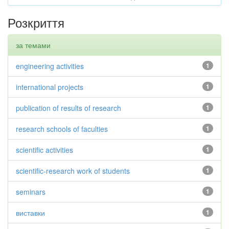
Розкриття
за темами
engineering activities
1
international projects
1
publication of results of research
1
research schools of faculties
1
scientific activities
1
scientific-research work of students
1
seminars
1
виставки
1