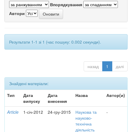
Впорядкування
Автори
Результати 1-1 зі 1 (час пошуку: 0.002 секунди).
назад
1
далі
Знайдені матеріали:
Тип
Дата
Дата
Назва
Автор(и)
випуску
внесення
Article
1-січ-2012
24-гру-2015
Наукова та
-
науково-
технічна
діяльність