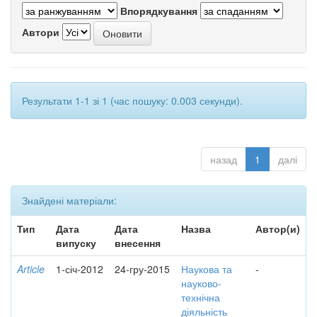
Впорядкування
Автори
Результати 1-1 зі 1 (час пошуку: 0.003 секунди).
назад
1
далі
Знайдені матеріали:
Тип
Дата
Дата
Назва
Автор(и)
випуску
внесення
Article
1-січ-2012
24-гру-2015
Наукова та
-
науково-
технічна
діяльність