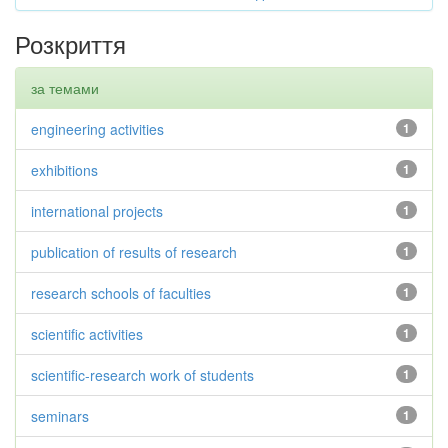
Розкриття
за темами
engineering activities
1
exhibitions
1
international projects
1
publication of results of research
1
research schools of faculties
1
scientific activities
1
scientific-research work of students
1
seminars
1