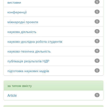
виставки
1
конференції
1
міжнародні проекти
1
наукова діяльність
1
науково-дослідна робота студентів
1
науково-технічна діяльність
1
публікація результатів НДР
1
підготовка наукових кадрів
1
за типом вмісту
Article
1