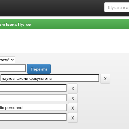
ені Івана Пулюя