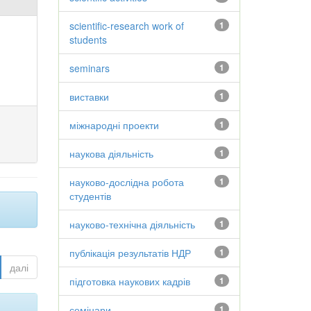
scientific-research work of
1
students
seminars
1
виставки
1
міжнародні проекти
1
наукова діяльність
1
науково-дослідна робота
1
студентів
науково-технічна діяльність
1
публікація результатів НДР
1
далі
підготовка наукових кадрів
1
семінари
1