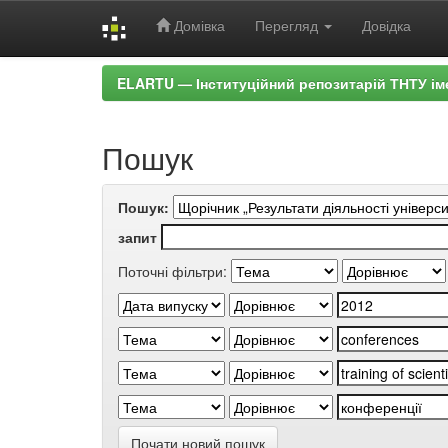
Домівка
Перегляд
Довідка
Skip
ELARTU — Інституційний репозитарій ТНТУ ім
navigation
Пошук
Пошук:
запит
Поточні фільтри:
Почати новий пошук