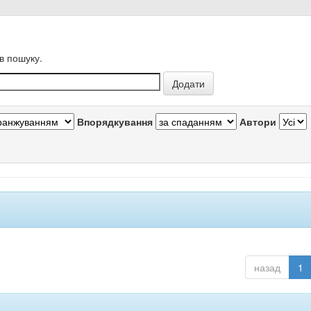
в пошуку.
Впорядкування
Автори
назад
1