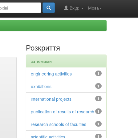
Вхід:
Мова
Розкриття
за темами
engineering activities
1
exhibitions
1
international projects
1
publication of results of research
1
research schools of faculties
1
scientific activities
1