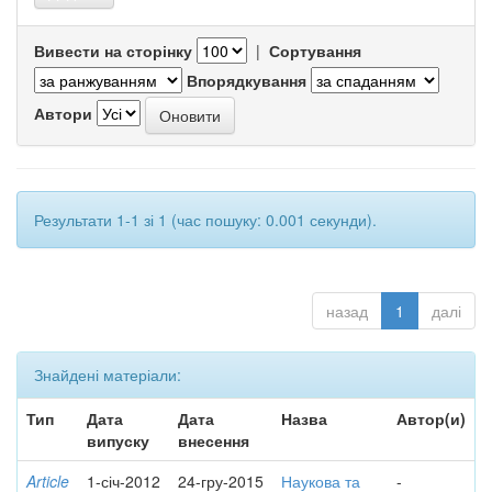
Вивести на сторінку
|
Сортування
Впорядкування
Автори
Результати 1-1 зі 1 (час пошуку: 0.001 секунди).
назад
1
далі
Знайдені матеріали:
Тип
Дата
Дата
Назва
Автор(и)
випуску
внесення
Article
1-січ-2012
24-гру-2015
Наукова та
-