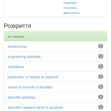
науково-
технічна
діяльність
Розкриття
за темами
conferences
1
engineering activities
1
exhibitions
1
publication of results of research
1
research schools of faculties
1
scientific activities
1
scientific-research work of students
1