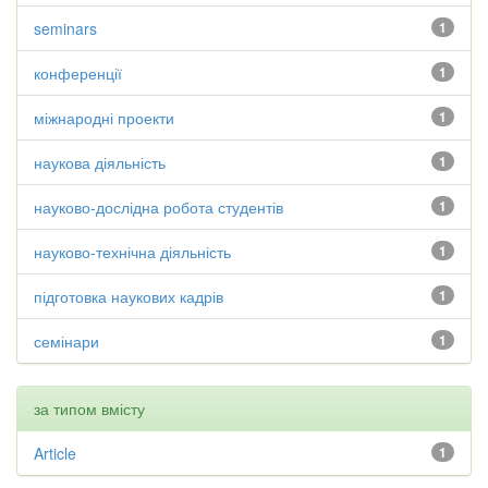
seminars
1
конференції
1
міжнародні проекти
1
наукова діяльність
1
науково-дослідна робота студентів
1
науково-технічна діяльність
1
підготовка наукових кадрів
1
семінари
1
за типом вмісту
Article
1