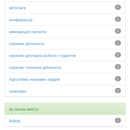
seminars
1
конференції
1
міжнародні проекти
1
наукова діяльність
1
науково-дослідна робота студентів
1
науково-технічна діяльність
1
підготовка наукових кадрів
1
семінари
1
за типом вмісту
Article
1