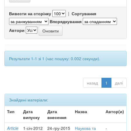
Вивести на сторінку
|
Сортування
Впорядкування
Автори
Результати 1-1 зі 1 (час пошуку: 0.002 секунди).
назад
1
далі
Знайдені матеріали:
Тип
Дата
Дата
Назва
Автор(и)
випуску
внесення
Article
1-січ-2012
24-гру-2015
Наукова та
-