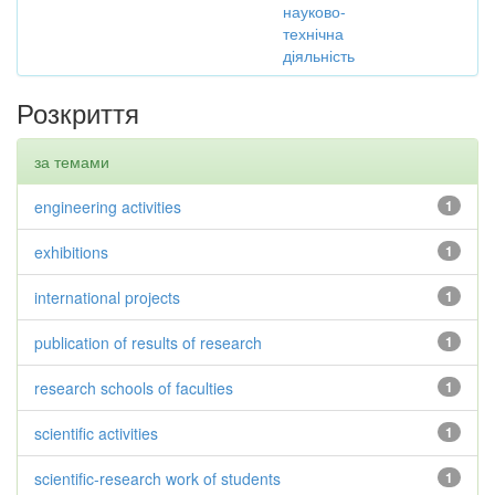
науково-
технічна
діяльність
Розкриття
за темами
engineering activities
1
exhibitions
1
international projects
1
publication of results of research
1
research schools of faculties
1
scientific activities
1
scientific-research work of students
1