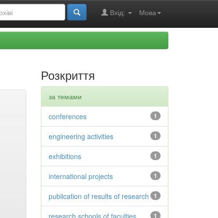
Вхід:
Мова
Розкриття
за темами
conferences
1
engineering activities
1
exhibitions
1
international projects
1
publication of results of research
1
research schools of faculties
1