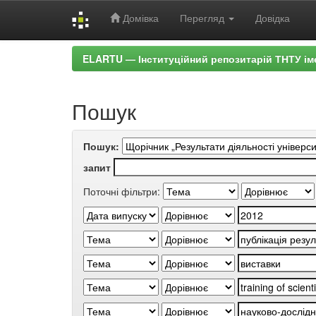
Домівка
Перегляд
Довідка
Skip
ELARTU — Інституційний репозитарій ТНТУ ім
navigation
Пошук
Пошук:
запит
Поточні фільтри: