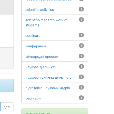
scientific activities
1
scientific-research work of
1
students
seminars
1
конференції
1
міжнародні проекти
1
наукова діяльність
1
науково-технічна діяльність
1
підготовка наукових кадрів
1
семінари
1
далі
за типом вмісту