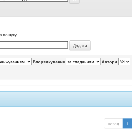
в пошуку.
Впорядкування
Автори
назад
1