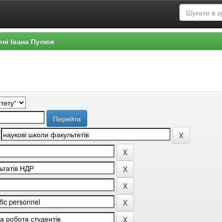
ені Івана Пулюя