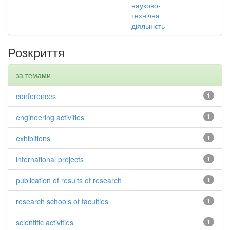
науково-
технічна
діяльність
Розкриття
за темами
conferences
1
engineering activities
1
exhibitions
1
international projects
1
publication of results of research
1
research schools of faculties
1
scientific activities
1