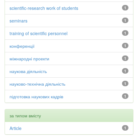
scientific-research work of students
1
seminars
1
training of scientific personnel
1
конференції
1
міжнародні проекти
1
наукова діяльність
1
науково-технічна діяльність
1
підготовка наукових кадрів
1
за типом вмісту
Article
1