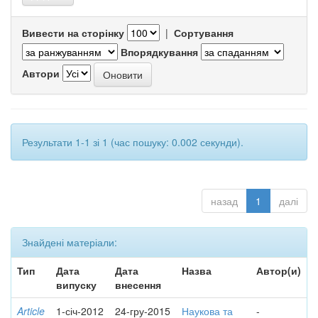
Вивести на сторінку
|
Сортування
Впорядкування
Автори
Результати 1-1 зі 1 (час пошуку: 0.002 секунди).
назад
1
далі
Знайдені матеріали:
Тип
Дата
Дата
Назва
Автор(и)
випуску
внесення
Article
1-січ-2012
24-гру-2015
Наукова та
-