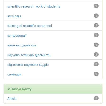
scientific-research work of students
1
seminars
1
training of scientific personnel
1
конференції
1
наукова діяльність
1
науково-технічна діяльність
1
підготовка наукових кадрів
1
семінари
1
за типом вмісту
Article
1