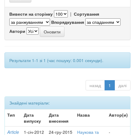
Вивести на сторінку
|
Сортування
Впорядкування
Автори
Результати 1-1 зі 1 (час пошуку: 0.001 секунди).
назад
1
далі
Знайдені матеріали:
Тип
Дата
Дата
Назва
Автор(и)
випуску
внесення
Article
1-січ-2012
24-гру-2015
Наукова та
-