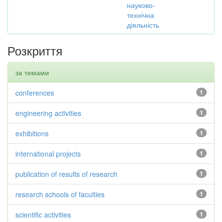
науково-
технічна
діяльність
Розкриття
за темами
conferences
1
engineering activities
1
exhibitions
1
international projects
1
publication of results of research
1
research schools of faculties
1
scientific activities
1