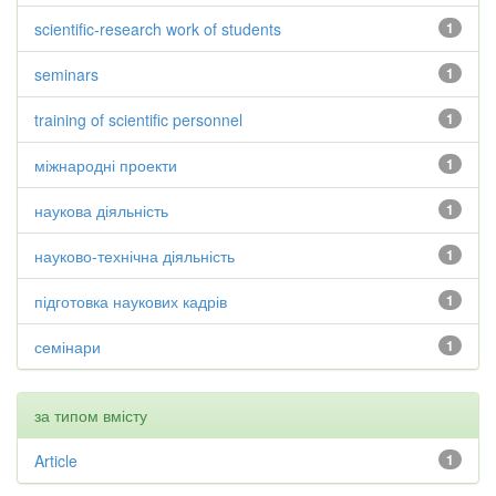
scientific-research work of students
1
seminars
1
training of scientific personnel
1
міжнародні проекти
1
наукова діяльність
1
науково-технічна діяльність
1
підготовка наукових кадрів
1
семінари
1
за типом вмісту
Article
1