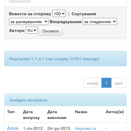
Вивести на сторінку
|
Сортування
Впорядкування
Автори
Результати 1-1 зі 1 (час пошуку: 0.001 секунди).
назад
1
далі
Знайдені матеріали:
Тип
Дата
Дата
Назва
Автор(и)
випуску
внесення
Article
1-січ-2012
24-гру-2015
Наукова та
-