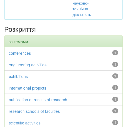
науково-
технічна
діяльність
Розкриття
за темами
conferences
1
engineering activities
1
exhibitions
1
international projects
1
publication of results of research
1
research schools of faculties
1
scientific activities
1