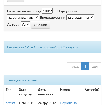
Вивести на сторінку
|
Сортування
Впорядкування
Автори
Результати 1-1 зі 1 (час пошуку: 0.002 секунди).
назад
1
далі
Знайдені матеріали:
Тип
Дата
Дата
Назва
Автор(и)
випуску
внесення
Article
1-січ-2012
24-гру-2015
Наукова та
-