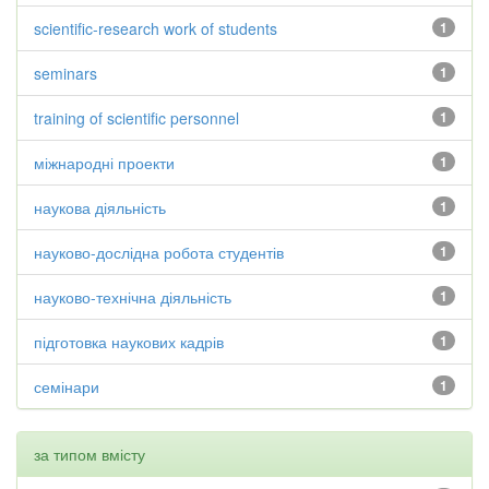
scientific-research work of students
1
seminars
1
training of scientific personnel
1
міжнародні проекти
1
наукова діяльність
1
науково-дослідна робота студентів
1
науково-технічна діяльність
1
підготовка наукових кадрів
1
семінари
1
за типом вмісту