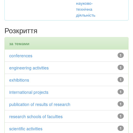
науково-
технічна
діяльність
Розкриття
за темами
conferences
1
engineering activities
1
exhibitions
1
international projects
1
publication of results of research
1
research schools of faculties
1
scientific activities
1