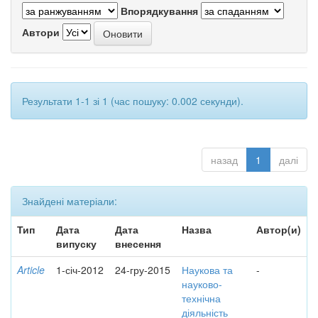
Впорядкування
Автори
Результати 1-1 зі 1 (час пошуку: 0.002 секунди).
назад
1
далі
Знайдені матеріали:
Тип
Дата
Дата
Назва
Автор(и)
випуску
внесення
Article
1-січ-2012
24-гру-2015
Наукова та
-
науково-
технічна
діяльність