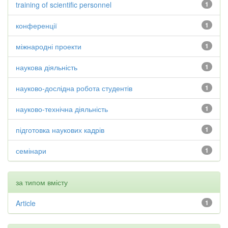
training of scientific personnel
1
конференції
1
міжнародні проекти
1
наукова діяльність
1
науково-дослідна робота студентів
1
науково-технічна діяльність
1
підготовка наукових кадрів
1
семінари
1
за типом вмісту
Article
1