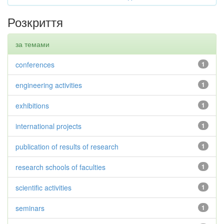
Розкриття
за темами
conferences
1
engineering activities
1
exhibitions
1
international projects
1
publication of results of research
1
research schools of faculties
1
scientific activities
1
seminars
1