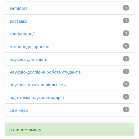
seminars
1
виставки
1
конференції
1
міжнародні проекти
1
наукова діяльність
1
науково-дослідна робота студентів
1
науково-технічна діяльність
1
підготовка наукових кадрів
1
семінари
1
за типом вмісту