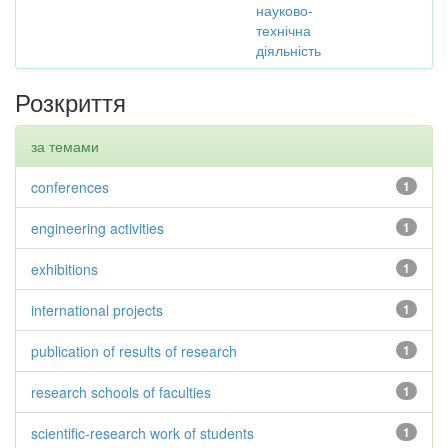
науково-
технічна
діяльність
Розкриття
за темами
conferences
1
engineering activities
1
exhibitions
1
international projects
1
publication of results of research
1
research schools of faculties
1
scientific-research work of students
1