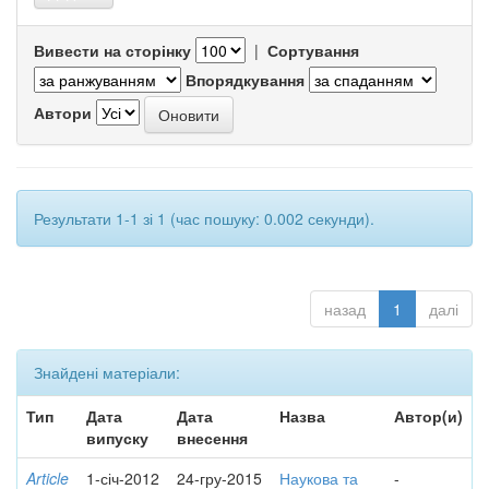
Вивести на сторінку
|
Сортування
Впорядкування
Автори
Результати 1-1 зі 1 (час пошуку: 0.002 секунди).
назад
1
далі
Знайдені матеріали:
Тип
Дата
Дата
Назва
Автор(и)
випуску
внесення
Article
1-січ-2012
24-гру-2015
Наукова та
-