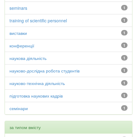
seminars
1
training of scientific personnel
1
виставки
1
конференції
1
наукова діяльність
1
науково-дослідна робота студентів
1
науково-технічна діяльність
1
підготовка наукових кадрів
1
семінари
1
за типом вмісту