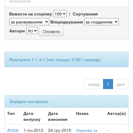
Вивести на сторінку
|
Сортування
Впорядкування
Автори
Результати 1-1 зі 1 (час пошуку: 0.001 секунди).
назад
1
далі
Знайдені матеріали:
Тип
Дата
Дата
Назва
Автор(и)
випуску
внесення
Article
1-січ-2012
24-гру-2015
Наукова та
-