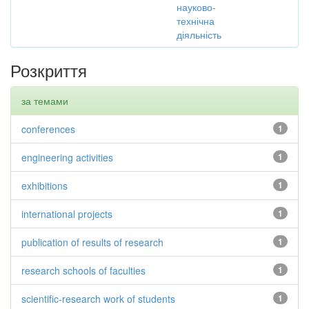
науково-
технічна
діяльність
Розкриття
за темами
conferences
1
engineering activities
1
exhibitions
1
international projects
1
publication of results of research
1
research schools of faculties
1
scientific-research work of students
1