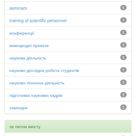
seminars
1
training of scientific personnel
1
конференції
1
міжнародні проекти
1
наукова діяльність
1
науково-дослідна робота студентів
1
науково-технічна діяльність
1
підготовка наукових кадрів
1
семінари
1
за типом вмісту