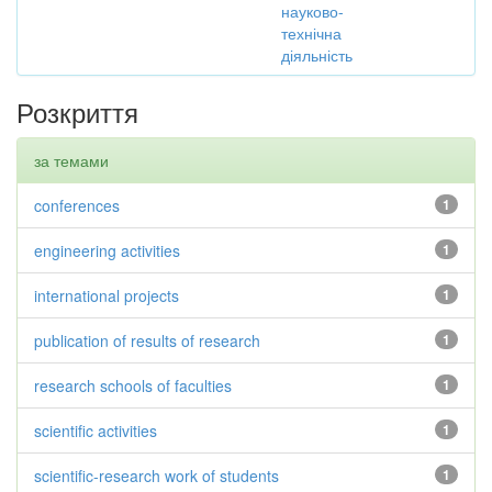
науково-
технічна
діяльність
Розкриття
за темами
conferences
1
engineering activities
1
international projects
1
publication of results of research
1
research schools of faculties
1
scientific activities
1
scientific-research work of students
1