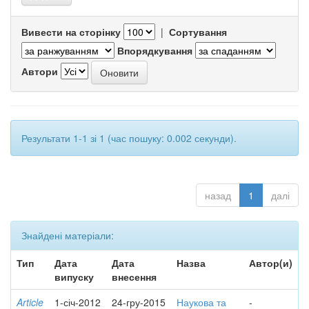
Вивести на сторінку
|
Сортування
Впорядкування
Автори
Результати 1-1 зі 1 (час пошуку: 0.002 секунди).
назад
1
далі
Знайдені матеріали:
Тип
Дата
Дата
Назва
Автор(и)
випуску
внесення
Article
1-січ-2012
24-гру-2015
Наукова та
-