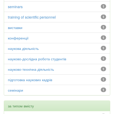
seminars
1
training of scientific personnel
1
виставки
1
конференції
1
наукова діяльність
1
науково-дослідна робота студентів
1
науково-технічна діяльність
1
підготовка наукових кадрів
1
семінари
1
за типом вмісту