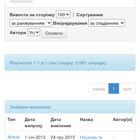
Вивести на сторінку
|
Сортування
Впорядкування
Автори
Результати 1-1 зі 1 (час пошуку: 0.001 секунди).
назад
1
далі
Знайдені матеріали:
Тип
Дата
Дата
Назва
Автор(и)
випуску
внесення
Article
1-січ-2012
24-гру-2015
Наукова та
-