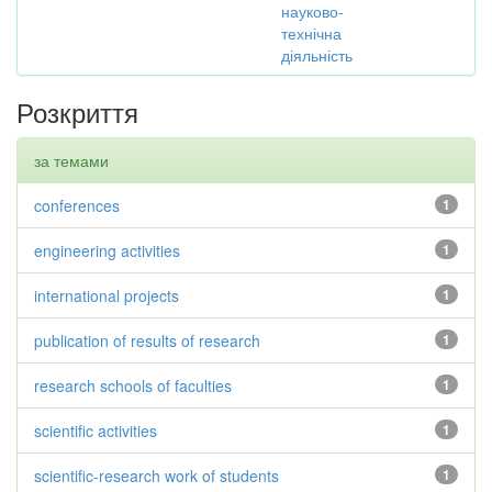
науково-
технічна
діяльність
Розкриття
за темами
conferences
1
engineering activities
1
international projects
1
publication of results of research
1
research schools of faculties
1
scientific activities
1
scientific-research work of students
1