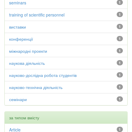
seminars
1
training of scientific personnel
1
виставки
1
конференції
1
міжнародні проекти
1
наукова діяльність
1
науково-дослідна робота студентів
1
науково-технічна діяльність
1
семінари
1
за типом вмісту
Article
1