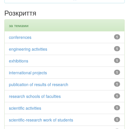
Розкриття
за темами
conferences
1
engineering activities
1
exhibitions
1
international projects
1
publication of results of research
1
research schools of faculties
1
scientific activities
1
scientific-research work of students
1