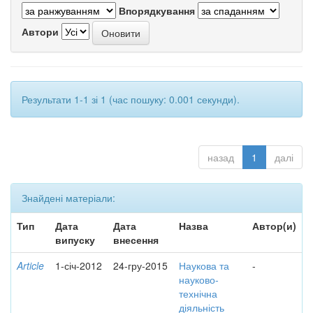
Впорядкування
Автори
Результати 1-1 зі 1 (час пошуку: 0.001 секунди).
назад
1
далі
Знайдені матеріали:
Тип
Дата
Дата
Назва
Автор(и)
випуску
внесення
Article
1-січ-2012
24-гру-2015
Наукова та
-
науково-
технічна
діяльність