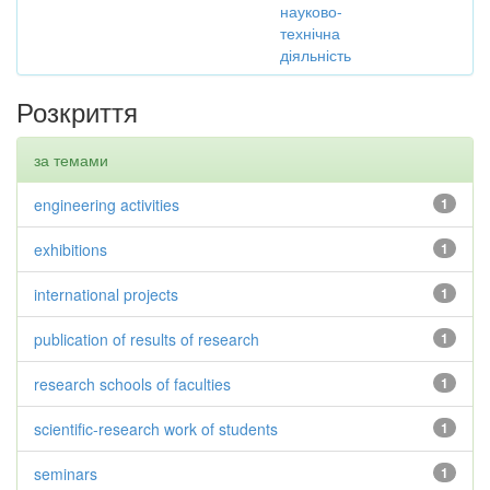
науково-
технічна
діяльність
Розкриття
за темами
engineering activities
1
exhibitions
1
international projects
1
publication of results of research
1
research schools of faculties
1
scientific-research work of students
1
seminars
1