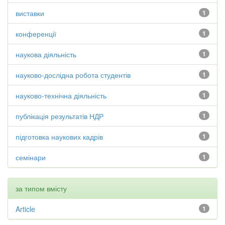
виставки
1
конференції
1
наукова діяльність
1
науково-дослідна робота студентів
1
науково-технічна діяльність
1
публікація результатів НДР
1
підготовка наукових кадрів
1
семінари
1
за типом вмісту
Article
1