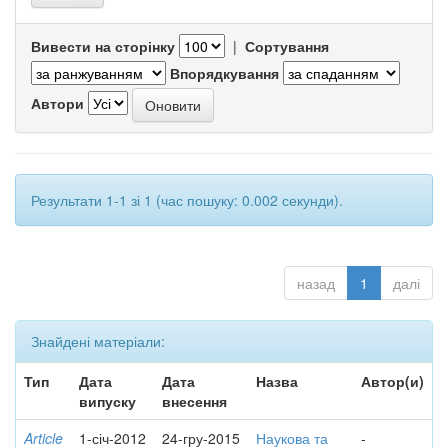
Вивести на сторінку
|
Сортування
Впорядкування
Автори
Результати 1-1 зі 1 (час пошуку: 0.002 секунди).
назад
1
далі
Знайдені матеріали:
Тип
Дата
Дата
Назва
Автор(и)
випуску
внесення
Article
1-січ-2012
24-гру-2015
Наукова та
-