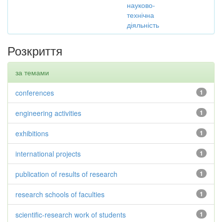
науково-
технічна
діяльність
Розкриття
за темами
conferences
1
engineering activities
1
exhibitions
1
international projects
1
publication of results of research
1
research schools of faculties
1
scientific-research work of students
1