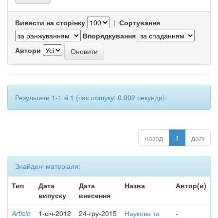
Вивести на сторінку
|
Сортування
Впорядкування
Автори
Результати 1-1 зі 1 (час пошуку: 0.002 секунди).
назад
1
далі
Знайдені матеріали:
Тип
Дата
Дата
Назва
Автор(и)
випуску
внесення
Article
1-січ-2012
24-гру-2015
Наукова та
-