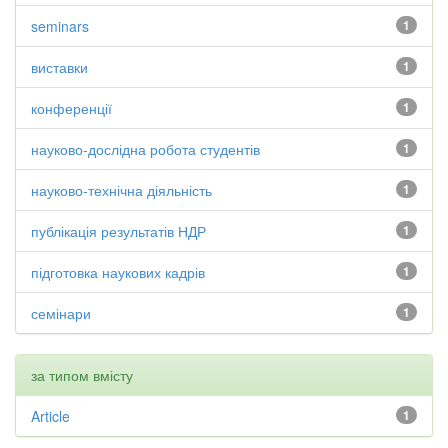
seminars
1
виставки
1
конференції
1
науково-дослідна робота студентів
1
науково-технічна діяльність
1
публікація результатів НДР
1
підготовка наукових кадрів
1
семінари
1
за типом вмісту
Article
1