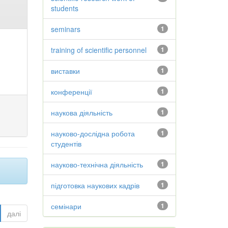
students
seminars
1
training of scientific personnel
1
виставки
1
конференції
1
наукова діяльність
1
науково-дослідна робота
1
студентів
науково-технічна діяльність
1
підготовка наукових кадрів
1
семінари
1
далі