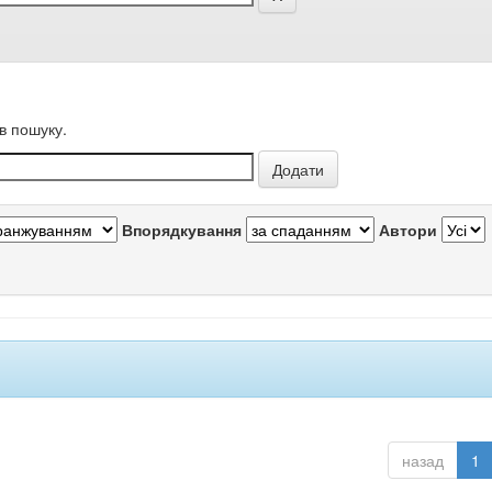
в пошуку.
Впорядкування
Автори
назад
1