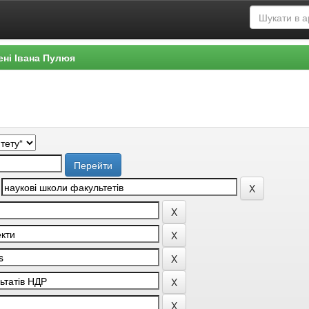
ені Івана Пулюя