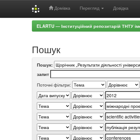
Домівка
Перегляд
Довідка
Skip
ELARTU — Інституційний репозитарій ТНТУ ім
navigation
Пошук
Пошук:
запит
Поточні фільтри: