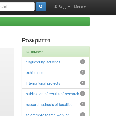
Вхід:
Мова
Розкриття
за темами
engineering activities
1
exhibitions
1
international projects
1
publication of results of research
1
research schools of faculties
1
scientific-research work of
1