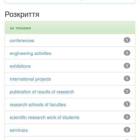
Розкриття
за темами
conferences
1
engineering activities
1
exhibitions
1
international projects
1
publication of results of research
1
research schools of faculties
1
scientific-research work of students
1
seminars
1