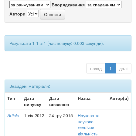
Впорядкування
Автори
Результати 1-1 зі 1 (час пошуку: 0.003 секунди).
назад
1
далі
Знайдені матеріали:
Тип
Дата
Дата
Назва
Автор(и)
випуску
внесення
Article
1-січ-2012
24-гру-2015
Наукова та
-
науково-
технічна
діяльність