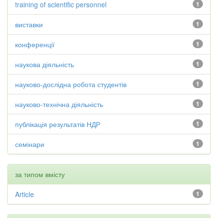
training of scientific personnel
1
виставки
1
конференції
1
наукова діяльність
1
науково-дослідна робота студентів
1
науково-технічна діяльність
1
публікація результатів НДР
1
семінари
1
за типом вмісту
Article
1