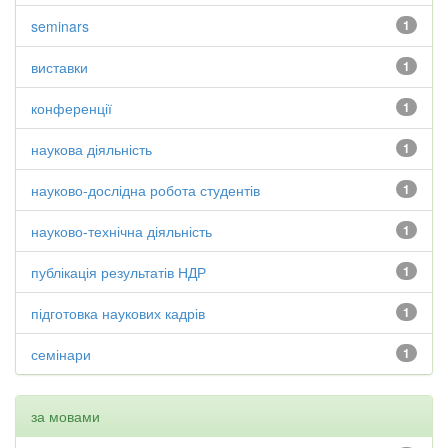
seminars
1
виставки
1
конференції
1
наукова діяльність
1
науково-дослідна робота студентів
1
науково-технічна діяльність
1
публікація результатів НДР
1
підготовка наукових кадрів
1
семінари
1
за мовами