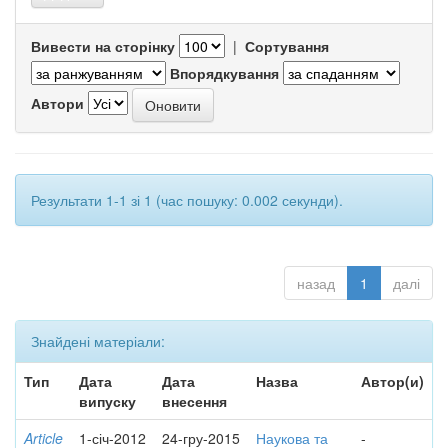
Вивести на сторінку
|
Сортування
Впорядкування
Автори
Результати 1-1 зі 1 (час пошуку: 0.002 секунди).
назад
1
далі
Знайдені матеріали:
Тип
Дата
Дата
Назва
Автор(и)
випуску
внесення
Article
1-січ-2012
24-гру-2015
Наукова та
-