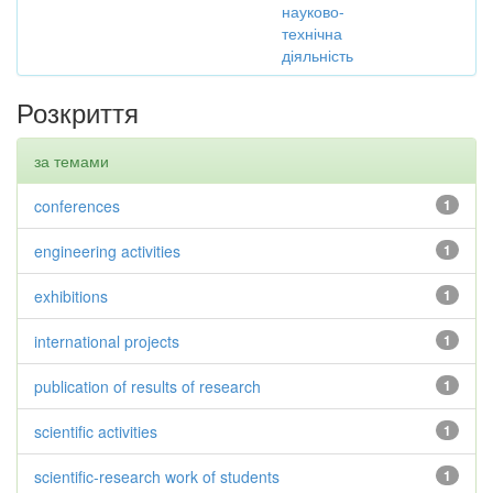
науково-
технічна
діяльність
Розкриття
за темами
conferences
1
engineering activities
1
exhibitions
1
international projects
1
publication of results of research
1
scientific activities
1
scientific-research work of students
1