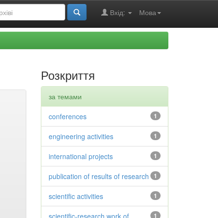
Вхід:
Мова
Розкриття
за темами
conferences
1
engineering activities
1
international projects
1
publication of results of research
1
scientific activities
1
scientific-research work of
1