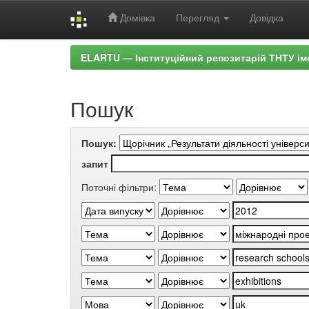
Домівка
Перегляд
Довідка
Skip
ELARTU — Інституційний репозитарій ТНТУ ім
navigation
Пошук
Пошук:
запит
Поточні фільтри: