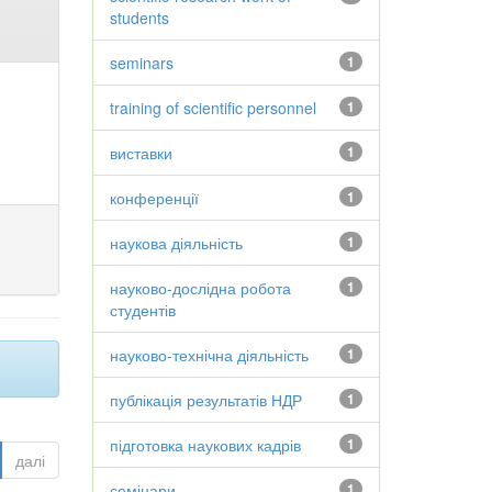
students
seminars
1
training of scientific personnel
1
виставки
1
конференції
1
наукова діяльність
1
науково-дослідна робота
1
студентів
науково-технічна діяльність
1
публікація результатів НДР
1
підготовка наукових кадрів
1
далі
семінари
1