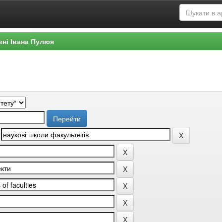
ені Івана Пулюя