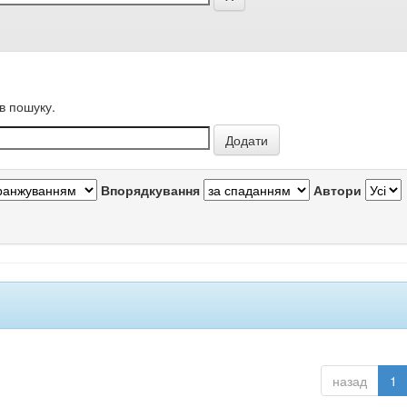
в пошуку.
Впорядкування
Автори
назад
1